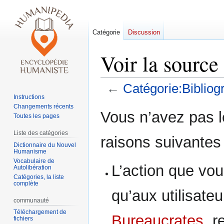
Catégorie
Discussion
Voir la source
←
Catégorie:Bibliog
Instructions
Changements récents
Aller
Aller
Vous n’avez pas le
Toutes les pages
à
à
la
la
Liste des catégories
raisons suivantes 
navigation
recherche
Dictionnaire du Nouvel
Humanisme
Vocabulaire de
L’action que vou
Autolibération
Catégories, la liste
complète
qu’aux utilisate
communauté
Téléchargement de
Bureaucrates
, r
fichiers