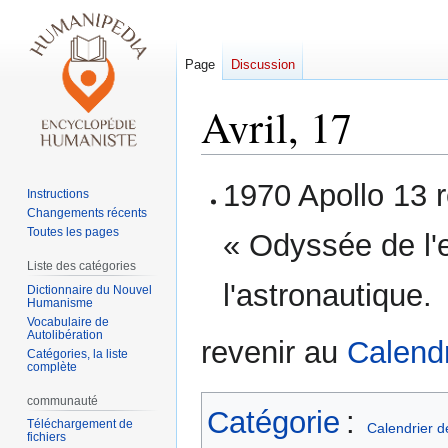
Page
Discussion
Avril, 17
Aller
Aller
1970 Apollo 13 r
Instructions
à
à
Changements récents
la
la
Toutes les pages
« Odyssée de l'e
navigation
recherche
Liste des catégories
l'astronautique.
Dictionnaire du Nouvel
Humanisme
Vocabulaire de
Autolibération
revenir au
Calendr
Catégories, la liste
complète
communauté
Catégorie
:
Téléchargement de
Calendrier d
fichiers