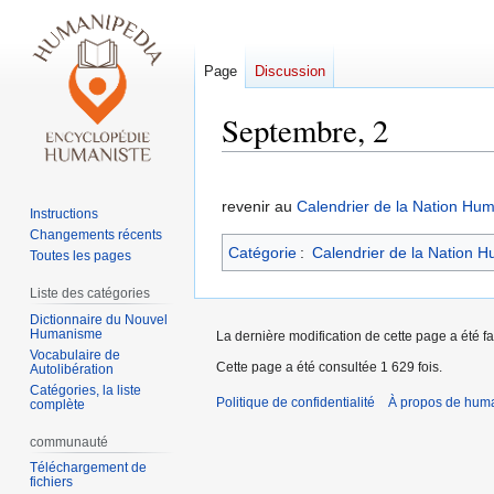
Page
Discussion
Septembre, 2
Aller
Aller
à
à
revenir au
Calendrier de la Nation Hum
Instructions
la
la
Changements récents
Catégorie
:
Calendrier de la Nation H
navigation
recherche
Toutes les pages
Liste des catégories
Dictionnaire du Nouvel
Humanisme
La dernière modification de cette page a été fa
Vocabulaire de
Cette page a été consultée 1 629 fois.
Autolibération
Catégories, la liste
Politique de confidentialité
À propos de hum
complète
communauté
Téléchargement de
fichiers